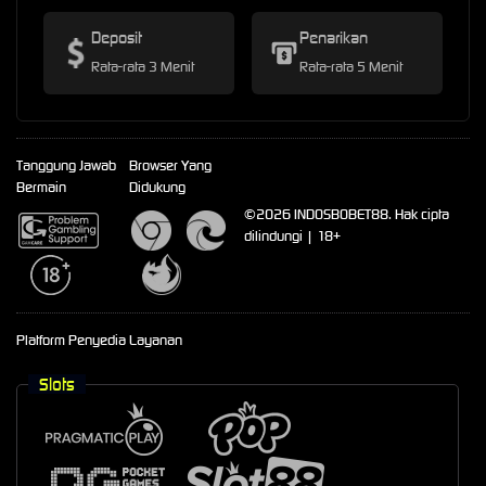
Deposit
Penarikan
Rata-rata 3 Menit
Rata-rata 5 Menit
Tanggung Jawab
Browser Yang
Bermain
Didukung
©2026 INDOSBOBET88. Hak cipta
dilindungi | 18+
Platform Penyedia Layanan
Slots