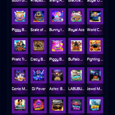
Boom of Prosperity
Rhapsody of Muertos
Starry Adventure
BlackJack21
Sugar Crush
Piggy Bank Gold
Scale of Heaven: Anubis
Bunny to the Moon
Royal Ace
World Cup Final
Pirate Treasure Hunt
Crazy Bounty
Piggy Bank Gold 2
Buffalo Rush HIGHROLLER
Fighting Bull
Genie Mystery
DJ Fever
Aztec: Bonus Hunt
LABUBU: Fall In Wild
Jewel Mastermind