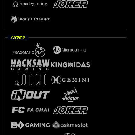
Arcade