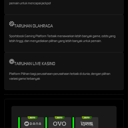
pemain untuk mencapai jackpot
TARUHAN OLAHRAGA
Sportsbook Gaming Platform Terbaik menawarkan lebih banyak game, odds yang
lebih tinggi, dan menyediakan pilihan yang lebih banyak untuk pemain.
TARUHAN LIVE KASINO
Platform Pilihan bagi perusahaan-perusahaan terbaik di dunia, dengan pilihan
variasi game terbanyak