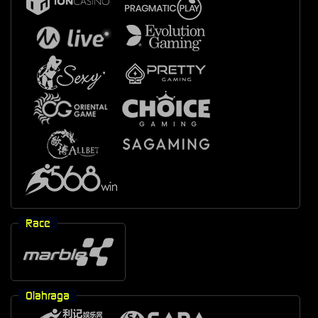
Race
Olahraga