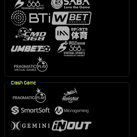
Crash Game