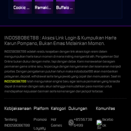
Cookie Hunter
Ramakien Blessing
Buffalo Rush
INDOSBOBET88 : Akses Link Login & Kumpulkan Harta
Karun Pompano, Bukan Emas Melainkan Momen.
INDOSBOBET88 adalah residu keajaiban dengan link akses login resmi dalam
mengumpulkan harta karun momen di mana insting mengambil alih. Pengalaman Slot
Online bukan diukur dengan meter, tapi dengan debar. Kami menawarkan beragam
permainan game online seru, terpercaya dengan kenyamanan dan keamanan menjadi
prioritas. Dengan pengalaman puluhan tahun maka indosbobet88 akan memberikan
pelayanan, deposit, withdrawal serta tanya jawab yang cepat dan memuaskan. Saat ini
INDOSBOBET88
telah mengunakan engine baru agar semua permainan yang tersedia
dapat di mainkan dengan satu akun sehingga memudahkan para member untuk
mendapatkan kepuasan bermain serta kemenangan dan jackpot terbesar.
Kebijaksanaan
Platform
Kategori
Dukungan
Komunitas
Tentang
Promosi
Hot
+8556738
facebo
INDOSBOBET88
Games
6499
ok
Loyalty